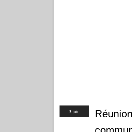
Réunion
3 juin
commun