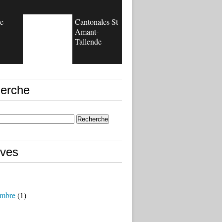
ue
Cantonales St
Amant-
Tallende
erche
ives
mbre
(1)