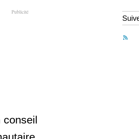
Publicité
Suiv
 conseil
autaire